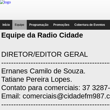
Início
Equipe
Programação
Promoções
Cobertura de Eventos
Equipe da Radio Cidade
DIRETOR/EDITOR GERAL
--------------------------------------------
Ernanes Camilo de Souza.
Tatiane Pereira Lopes.
Contato para comerciais: 37 3287
Email:
comerciais@cidadefm987.c
--------------------------------------------